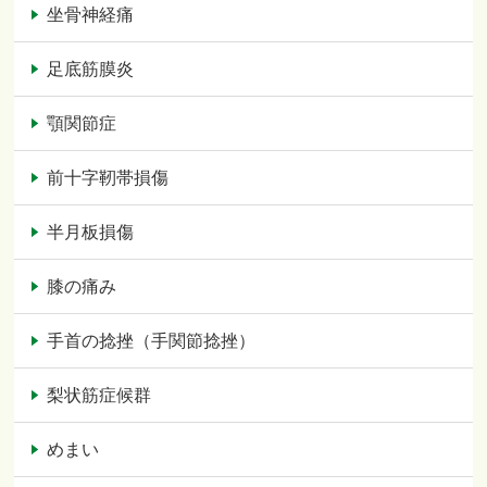
坐骨神経痛
足底筋膜炎
顎関節症
前十字靭帯損傷
半月板損傷
膝の痛み
手首の捻挫（手関節捻挫）
梨状筋症候群
めまい