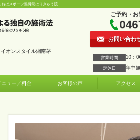
あおばスポーツ整骨院はりきゅう院
ご予約・お
046
お問い合わ
1 イオンスタイル湘南茅
10：0
営業時間
年中
定休日
メニュー／料金
お客様の声
アクセス