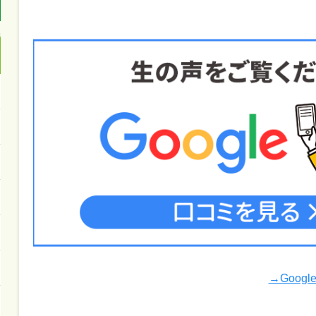
→Goog