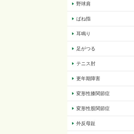
野球肩
ばね指
耳鳴り
足がつる
テニス肘
更年期障害
変形性膝関節症
変形性股関節症
外反母趾