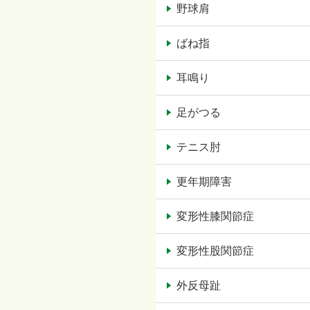
野球肩
ばね指
耳鳴り
足がつる
テニス肘
更年期障害
変形性膝関節症
変形性股関節症
外反母趾