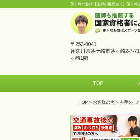
茅ヶ崎の整体【医師の推薦あり】茅ヶ崎
〒253-0041
神奈川県茅ケ崎市茅ヶ崎2-7-7
ヶ崎1階
TOP
TOP
>
お客様の声
> 右手の