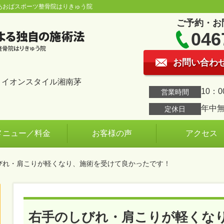
あおばスポーツ整骨院はりきゅう院
ご予約・お
046
お問い合わ
1 イオンスタイル湘南茅
10：0
営業時間
年中
定休日
メニュー／料金
お客様の声
アクセス
しびれ・肩こりが軽くなり、施術を受けて良かったです！
右手のしびれ・肩こりが軽くな