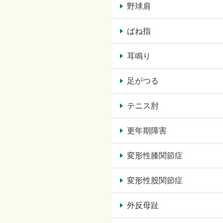
野球肩
ばね指
耳鳴り
足がつる
テニス肘
更年期障害
変形性膝関節症
変形性股関節症
外反母趾