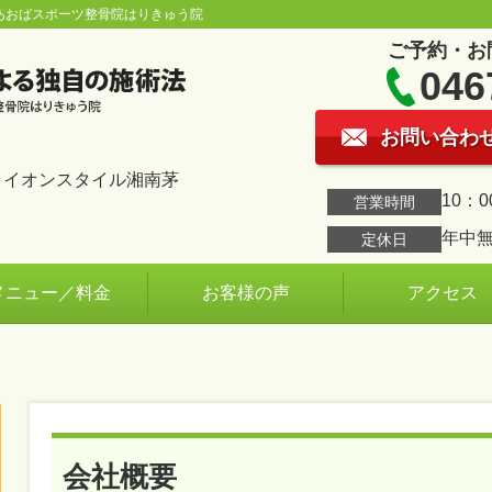
あおばスポーツ整骨院はりきゅう院
ご予約・お
046
お問い合わ
1 イオンスタイル湘南茅
10：0
営業時間
年中
定休日
メニュー／料金
お客様の声
アクセス
会社概要