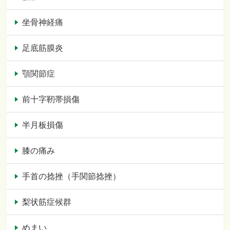
坐骨神経痛
足底筋膜炎
顎関節症
前十字靭帯損傷
半月板損傷
膝の痛み
手首の捻挫（手関節捻挫）
梨状筋症候群
めまい