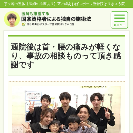
茅ヶ崎の整体【医師の推薦あり】茅ヶ崎あおばスポーツ整骨院はりきゅう院
通院後は首・腰の痛みが軽くな
り、事故の相談ものって頂き感
謝です