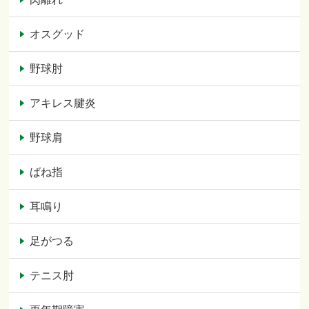
オスグッド
野球肘
アキレス腱炎
野球肩
ばね指
耳鳴り
足がつる
テニス肘