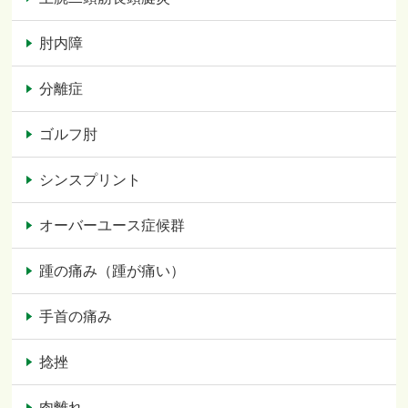
肘内障
分離症
ゴルフ肘
シンスプリント
オーバーユース症候群
踵の痛み（踵が痛い）
手首の痛み
捻挫
肉離れ