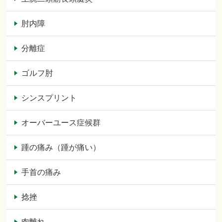
肘内障
分離症
ゴルフ肘
シンスプリント
オーバーユース症候群
踵の痛み（踵が痛い）
手首の痛み
捻挫
肉離れ