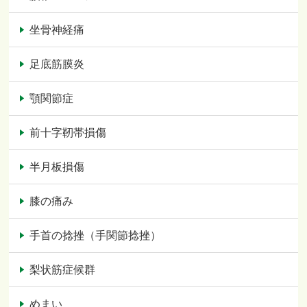
坐骨神経痛
足底筋膜炎
顎関節症
前十字靭帯損傷
半月板損傷
膝の痛み
手首の捻挫（手関節捻挫）
梨状筋症候群
めまい